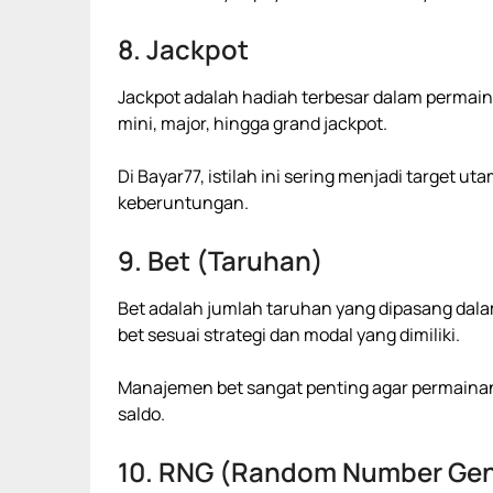
8. Jackpot
Jackpot adalah hadiah terbesar dalam permaina
mini, major, hingga grand jackpot.
Di Bayar77, istilah ini sering menjadi target 
keberuntungan.
9. Bet (Taruhan)
Bet adalah jumlah taruhan yang dipasang dala
bet sesuai strategi dan modal yang dimiliki.
Manajemen bet sangat penting agar permainan 
saldo.
10. RNG (Random Number Gen