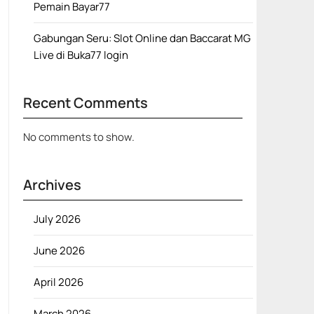
Pemain Bayar77
Gabungan Seru: Slot Online dan Baccarat MG
Live di Buka77 login
Recent Comments
No comments to show.
Archives
July 2026
June 2026
April 2026
March 2026