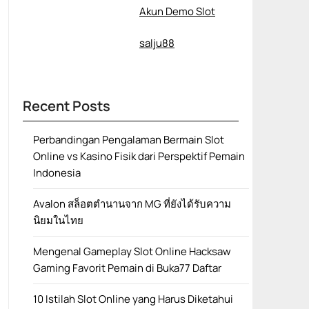
Akun Demo Slot
salju88
Recent Posts
Perbandingan Pengalaman Bermain Slot
Online vs Kasino Fisik dari Perspektif Pemain
Indonesia
Avalon สล็อตตำนานจาก MG ที่ยังได้รับความ
นิยมในไทย
Mengenal Gameplay Slot Online Hacksaw
Gaming Favorit Pemain di Buka77 Daftar
10 Istilah Slot Online yang Harus Diketahui