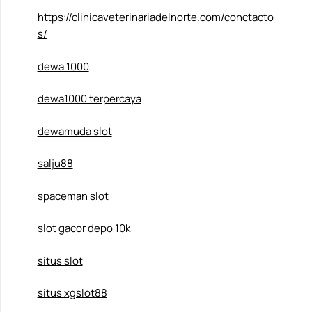
https://clinicaveterinariadelnorte.com/conctacto
s/
dewa 1000
dewa1000 terpercaya
dewamuda slot
salju88
spaceman slot
slot gacor depo 10k
situs slot
situs xgslot88