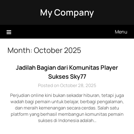
Skip
My Company
to
content
Menu
Month:
October 2025
Jadilah Bagian dari Komunitas Player
Sukses Sky77
Posted on October 28, 2025
Perjudian online kini bukan sekadar hiburan, tetapi juga
wadah bagi pemain untuk belajar, berbagi pengalaman,
dan meraih kemenangan secara cerdas. Salah satu
platform yang berhasil membangun komunitas pemain
sukses di Indonesia adalah…