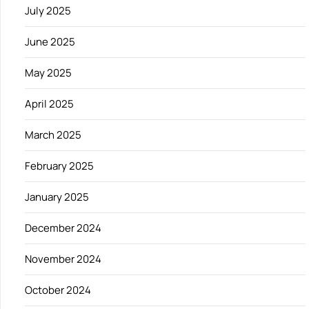
July 2025
June 2025
May 2025
April 2025
March 2025
February 2025
January 2025
December 2024
November 2024
October 2024