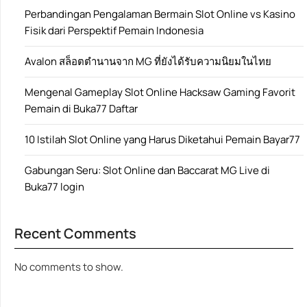
Perbandingan Pengalaman Bermain Slot Online vs Kasino
Fisik dari Perspektif Pemain Indonesia
Avalon สล็อตตำนานจาก MG ที่ยังได้รับความนิยมในไทย
Mengenal Gameplay Slot Online Hacksaw Gaming Favorit
Pemain di Buka77 Daftar
10 Istilah Slot Online yang Harus Diketahui Pemain Bayar77
Gabungan Seru: Slot Online dan Baccarat MG Live di
Buka77 login
Recent Comments
No comments to show.