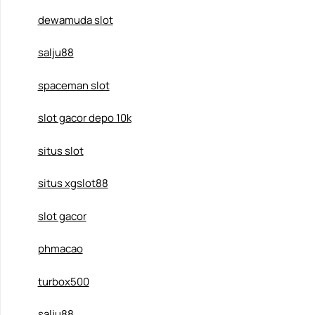
dewamuda slot
salju88
spaceman slot
slot gacor depo 10k
situs slot
situs xgslot88
slot gacor
phmacao
turbox500
salju88