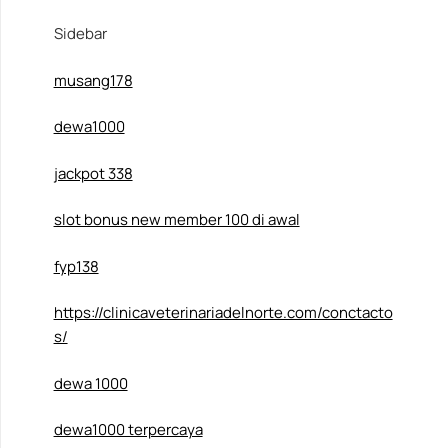
Sidebar
musang178
dewa1000
jackpot 338
slot bonus new member 100 di awal
fyp138
https://clinicaveterinariadelnorte.com/conctacto
s/
dewa 1000
dewa1000 terpercaya