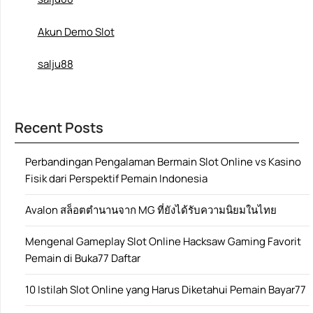
Akun Demo Slot
salju88
Recent Posts
Perbandingan Pengalaman Bermain Slot Online vs Kasino
Fisik dari Perspektif Pemain Indonesia
Avalon สล็อตตำนานจาก MG ที่ยังได้รับความนิยมในไทย
Mengenal Gameplay Slot Online Hacksaw Gaming Favorit
Pemain di Buka77 Daftar
10 Istilah Slot Online yang Harus Diketahui Pemain Bayar77