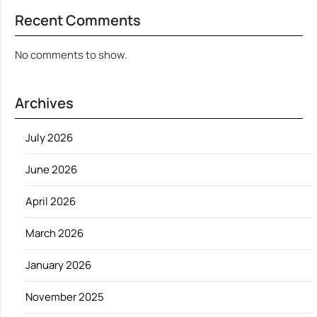
Recent Comments
No comments to show.
Archives
July 2026
June 2026
April 2026
March 2026
January 2026
November 2025