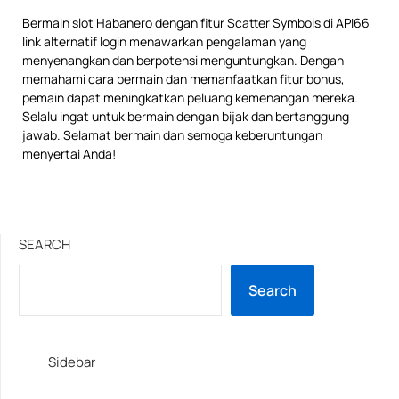
Bermain slot Habanero dengan fitur Scatter Symbols di API66
link alternatif login menawarkan pengalaman yang
menyenangkan dan berpotensi menguntungkan.
Dengan
memahami cara bermain dan memanfaatkan fitur bonus,
pemain dapat meningkatkan peluang kemenangan mereka.
Selalu ingat untuk bermain dengan bijak dan bertanggung
jawab.
Selamat bermain dan semoga keberuntungan
menyertai Anda!
SEARCH
Search
Sidebar