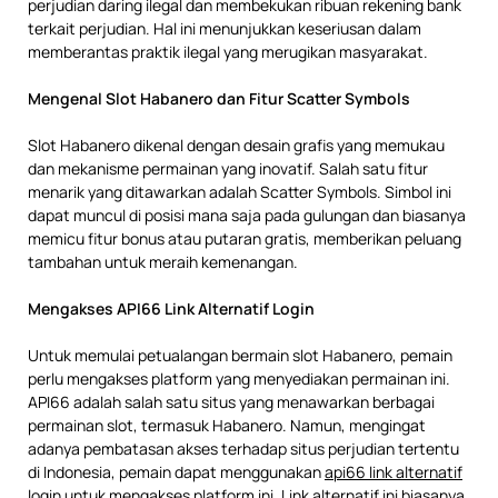
perjudian daring ilegal dan membekukan ribuan rekening bank
terkait perjudian.
Hal ini menunjukkan keseriusan dalam
memberantas praktik ilegal yang merugikan masyarakat.
Mengenal Slot Habanero dan Fitur Scatter Symbols
Slot Habanero dikenal dengan desain grafis yang memukau
dan mekanisme permainan yang inovatif.
Salah satu fitur
menarik yang ditawarkan adalah Scatter Symbols.
Simbol ini
dapat muncul di posisi mana saja pada gulungan dan biasanya
memicu fitur bonus atau putaran gratis, memberikan peluang
tambahan untuk meraih kemenangan.
Mengakses API66 Link Alternatif Login
Untuk memulai petualangan bermain slot Habanero, pemain
perlu mengakses platform yang menyediakan permainan ini.
API66 adalah salah satu situs yang menawarkan berbagai
permainan slot, termasuk Habanero.
Namun, mengingat
adanya pembatasan akses terhadap situs perjudian tertentu
di Indonesia, pemain dapat menggunakan
api66 link alternatif
login
untuk mengakses platform ini.
Link alternatif ini biasanya