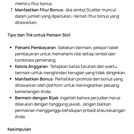
memicu fitur bonus.
Manfaatkan Fitur Bonus
:
Jika simbol Scatter muncul
dalam jumlah yang diperlukan, nikmati fitur bonus yang
ditawarkan.
Tips dan Trik untuk Pemain Slot
Pahami Pembayaran
:
Sebelum bermain, pelajari tabel
pembayaran untuk memahami nilai setiap simbol dan
kombinasi pemenang.
Kelola Anggaran
:
Tetapkan batas taruhan dan waktu
bermain untuk menghindari kerugian yang tidak diinginkan.
Manfaatkan Bonus
:
Perhatikan promosi dan bonus yang
ditawarkan oleh platform untuk meningkatkan peluang
kemenangan Anda.
Bermain dengan Bijak
:
Ingatlah bahwa perjudian harus
dilakukan dengan tanggung jawab. Jangan biarkan
permainan mengganggu kehidupan pribadi atau keuangan
Anda.
Kesimpulan