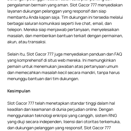
pengalaman bermain yang aman. Slot Gacor 777 menyediakan
layanan dukungan pelanggan yang responsif dan siap
membantu Anda kapan saja. Tim dukungan ini tersedia melalui
berbagai saluran komunikasi seperti live chat, email, dan
telepon. Mereka siap menjawab pertanyaan, menyelesaikan
masalah, dan memberikan bantuan terkait dengan permainan,
akun, atau transaksi.
Selain itu, Slot Gacor 777 juga menyediakan panduan dan FAQ
yang komprehensif di situs web mereka. Ini memungkinkan
pemain untuk menemukan jawaban atas pertanyaan umum
dan memecahkan masalah kecil secara mandiri, tanpa harus
menunggu bantuan dari tim dukungan.
Kesimpulan
Slot Gacor 777 telah menetapkan standar tinggi dalam hal
keadilan dan keamanan di dunia perjudian online. Dengan
menggunakan teknologi enkripsi yang canggih, sistem RNG
yang diuji secara independen, lisensi dari otoritas terkemuka,
dan dukungan pelanggan yang responsif, Slot Gacor 777