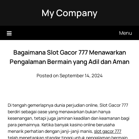
Skip
My Company
to
content
Menu
Bagaimana Slot Gacor 777 Menawarkan
Pengalaman Bermain yang Adil dan Aman
Posted on September 14, 2024
Di tengah gemerlapnya dunia perjudian online, Slot Gacor 777
berdiri sebagai oase yang menawarkan bukan hanya
kesenangan, tetapi juga jaminan keadilan dan keamanan bagi
para pemainnya. Ketika banyak kasino online berusaha
menarik perhatian dengan janji-janji manis,
slot gacor 777
telah menetapkan standar tinggi untuk pengalaman bermain