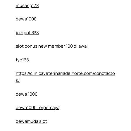
musang178
dewa1000
jackpot 338
slot bonus new member 100 di awal
fyp138
https://clinicaveterinariadelnorte.com/conctacto
s/
dewa 1000
dewa1000 terpercaya
dewamuda slot