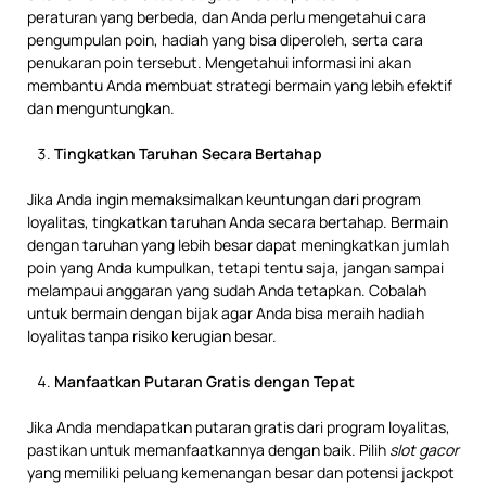
peraturan yang berbeda, dan Anda perlu mengetahui cara
pengumpulan poin, hadiah yang bisa diperoleh, serta cara
penukaran poin tersebut. Mengetahui informasi ini akan
membantu Anda membuat strategi bermain yang lebih efektif
dan menguntungkan.
Tingkatkan Taruhan Secara Bertahap
Jika Anda ingin memaksimalkan keuntungan dari program
loyalitas, tingkatkan taruhan Anda secara bertahap. Bermain
dengan taruhan yang lebih besar dapat meningkatkan jumlah
poin yang Anda kumpulkan, tetapi tentu saja, jangan sampai
melampaui anggaran yang sudah Anda tetapkan. Cobalah
untuk bermain dengan bijak agar Anda bisa meraih hadiah
loyalitas tanpa risiko kerugian besar.
Manfaatkan Putaran Gratis dengan Tepat
Jika Anda mendapatkan putaran gratis dari program loyalitas,
pastikan untuk memanfaatkannya dengan baik. Pilih
slot gacor
yang memiliki peluang kemenangan besar dan potensi jackpot