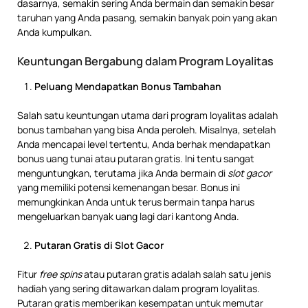
dasarnya, semakin sering Anda bermain dan semakin besar
taruhan yang Anda pasang, semakin banyak poin yang akan
Anda kumpulkan.
Keuntungan Bergabung dalam Program Loyalitas
Peluang Mendapatkan Bonus Tambahan
Salah satu keuntungan utama dari program loyalitas adalah
bonus tambahan yang bisa Anda peroleh. Misalnya, setelah
Anda mencapai level tertentu, Anda berhak mendapatkan
bonus uang tunai atau putaran gratis. Ini tentu sangat
menguntungkan, terutama jika Anda bermain di
slot gacor
yang memiliki potensi kemenangan besar. Bonus ini
memungkinkan Anda untuk terus bermain tanpa harus
mengeluarkan banyak uang lagi dari kantong Anda.
Putaran Gratis di Slot Gacor
Fitur
free spins
atau putaran gratis adalah salah satu jenis
hadiah yang sering ditawarkan dalam program loyalitas.
Putaran gratis memberikan kesempatan untuk memutar