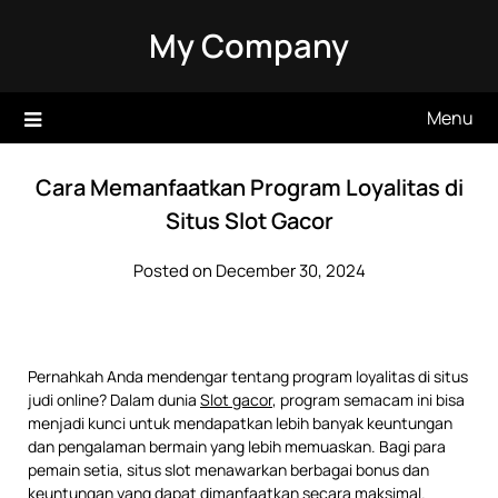
Skip
My Company
to
content
Menu
Cara Memanfaatkan Program Loyalitas di
Situs Slot Gacor
Posted on December 30, 2024
Pernahkah Anda mendengar tentang program loyalitas di situs
judi online? Dalam dunia
Slot gacor
, program semacam ini bisa
menjadi kunci untuk mendapatkan lebih banyak keuntungan
dan pengalaman bermain yang lebih memuaskan. Bagi para
pemain setia, situs slot menawarkan berbagai bonus dan
keuntungan yang dapat dimanfaatkan secara maksimal.