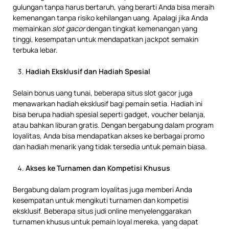
gulungan tanpa harus bertaruh, yang berarti Anda bisa meraih
kemenangan tanpa risiko kehilangan uang. Apalagi jika Anda
memainkan
slot gacor
dengan tingkat kemenangan yang
tinggi, kesempatan untuk mendapatkan jackpot semakin
terbuka lebar.
Hadiah Eksklusif dan Hadiah Spesial
Selain bonus uang tunai, beberapa situs slot gacor juga
menawarkan hadiah eksklusif bagi pemain setia. Hadiah ini
bisa berupa hadiah spesial seperti gadget, voucher belanja,
atau bahkan liburan gratis. Dengan bergabung dalam program
loyalitas, Anda bisa mendapatkan akses ke berbagai promo
dan hadiah menarik yang tidak tersedia untuk pemain biasa.
Akses ke Turnamen dan Kompetisi Khusus
Bergabung dalam program loyalitas juga memberi Anda
kesempatan untuk mengikuti turnamen dan kompetisi
eksklusif. Beberapa situs judi online menyelenggarakan
turnamen khusus untuk pemain loyal mereka, yang dapat