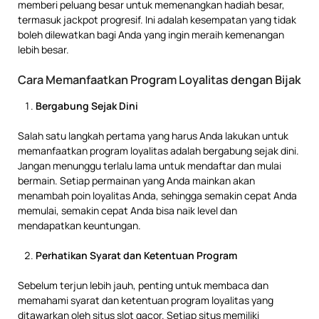
memberi peluang besar untuk memenangkan hadiah besar,
termasuk jackpot progresif. Ini adalah kesempatan yang tidak
boleh dilewatkan bagi Anda yang ingin meraih kemenangan
lebih besar.
Cara Memanfaatkan Program Loyalitas dengan Bijak
Bergabung Sejak Dini
Salah satu langkah pertama yang harus Anda lakukan untuk
memanfaatkan program loyalitas adalah bergabung sejak dini.
Jangan menunggu terlalu lama untuk mendaftar dan mulai
bermain. Setiap permainan yang Anda mainkan akan
menambah poin loyalitas Anda, sehingga semakin cepat Anda
memulai, semakin cepat Anda bisa naik level dan
mendapatkan keuntungan.
Perhatikan Syarat dan Ketentuan Program
Sebelum terjun lebih jauh, penting untuk membaca dan
memahami syarat dan ketentuan program loyalitas yang
ditawarkan oleh situs slot gacor. Setiap situs memiliki