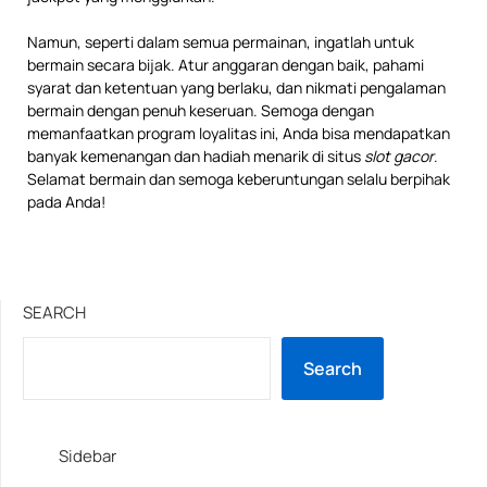
Namun, seperti dalam semua permainan, ingatlah untuk
bermain secara bijak. Atur anggaran dengan baik, pahami
syarat dan ketentuan yang berlaku, dan nikmati pengalaman
bermain dengan penuh keseruan. Semoga dengan
memanfaatkan program loyalitas ini, Anda bisa mendapatkan
banyak kemenangan dan hadiah menarik di situs
slot gacor
.
Selamat bermain dan semoga keberuntungan selalu berpihak
pada Anda!
SEARCH
Search
Sidebar