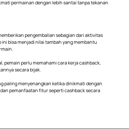
nikmati permainan dengan lebih santai tanpa tekanan
 memberikan pengembalian sebagian dari aktivitas
o ini bisa menjadi nilai tambah yang membantu
rmain.
, pemain perlu memahami cara kerja cashback,
annya secara bijak.
ang paling menyenangkan ketika dinikmati dengan
is, dan pemanfaatan fitur seperti cashback secara