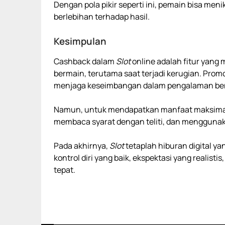
Dengan pola pikir seperti ini, pemain bisa me
berlebihan terhadap hasil.
Kesimpulan
Cashback dalam
Slot
online adalah fitur yang
bermain, terutama saat terjadi kerugian. Prom
menjaga keseimbangan dalam pengalaman be
Namun, untuk mendapatkan manfaat maksimal
membaca syarat dengan teliti, dan menggunak
Pada akhirnya,
Slot
tetaplah hiburan digital y
kontrol diri yang baik, ekspektasi yang realist
tepat.