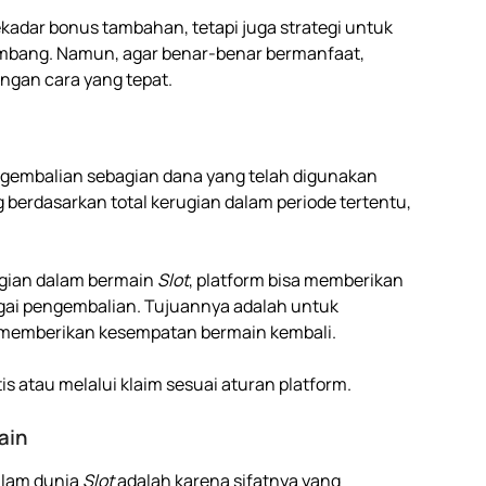
adar bonus tambahan, tetapi juga strategi untuk
imbang. Namun, agar benar-benar bermanfaat,
ngan cara yang tepat.
ngembalian sebagian dana yang telah digunakan
 berdasarkan total kerugian dalam periode tertentu,
ugian dalam bermain
Slot
, platform bisa memberikan
agai pengembalian. Tujuannya adalah untuk
memberikan kesempatan bermain kembali.
s atau melalui klaim sesuai aturan platform.
ain
alam dunia
Slot
adalah karena sifatnya yang