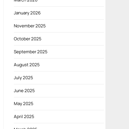
January 2026
November 2025
October 2025
September 2025
August 2025
July 2025
June 2025
May 2025
April 2025