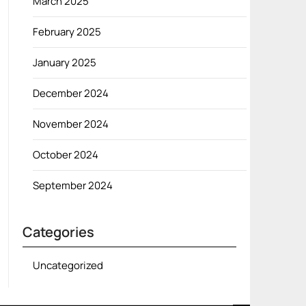
March 2025
February 2025
January 2025
December 2024
November 2024
October 2024
September 2024
Categories
Uncategorized