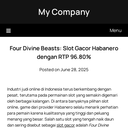
Skip
My Company
to
content
Menu
Four Divine Beasts: Slot Gacor Habanero
dengan RTP 96.80%
Posted on June 28, 2025
Industri judi online di Indonesia terus berkembang dengan
pesat, terutama pada permainan slot yang semakin digemari
oleh berbagai kalangan. Di antara banyaknya pilihan slot
online, game dari provider Habanero selalu menarik perhatian
para pemain karena kualitasnya yang tinggi dan peluang
menang yang besar. Salah satu slot yang tengah naik daun
dan sering disebut sebagai
slot gacor
adalah
Four Divine