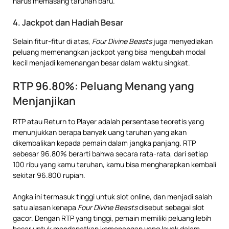
harus memasang taruhan baru.
4. Jackpot dan Hadiah Besar
Selain fitur-fitur di atas,
Four Divine Beasts
juga menyediakan
peluang memenangkan jackpot yang bisa mengubah modal
kecil menjadi kemenangan besar dalam waktu singkat.
RTP 96.80%: Peluang Menang yang
Menjanjikan
RTP atau Return to Player adalah persentase teoretis yang
menunjukkan berapa banyak uang taruhan yang akan
dikembalikan kepada pemain dalam jangka panjang. RTP
sebesar 96.80% berarti bahwa secara rata-rata, dari setiap
100 ribu yang kamu taruhan, kamu bisa mengharapkan kembali
sekitar 96.800 rupiah.
Angka ini termasuk tinggi untuk slot online, dan menjadi salah
satu alasan kenapa
Four Divine Beasts
disebut sebagai slot
gacor. Dengan RTP yang tinggi, pemain memiliki peluang lebih
besar untuk mendapatkan kemenangan yang layak dalam