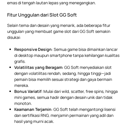
emas di tengah lautan lepas yang menegangkan.
Fitur Unggulan dari Slot GG Soft
Selain tema dan desain yang menarik, ada beberapa fitur
unggulan yang membuat game slot dari GG Soft semakin
disukai:
Responsive Design
: Semua game bisa dimainkan lancar
di desktop maupun smartphone tanpa kehilangan kualitas
grafis.
Volatilitas yang Beragam
: GG Soft menyediakan slot
dengan volatilitas rendah, sedang, hingga tinggi—jadi
pemain bisa memilih sesuai strategi dan gaya bermain
mereka.
Bonus Variatif
: Mulai dari wild, scatter, free spins, hingga
mini games, semua hadir dengan desain unik dan tidak
monoton.
Keamanan Terjamin
: GG Soft telah mengantongi lisensi
dan sertifikasi RNG, menjamin permainan yang adil dan
hasil yang murni acak.