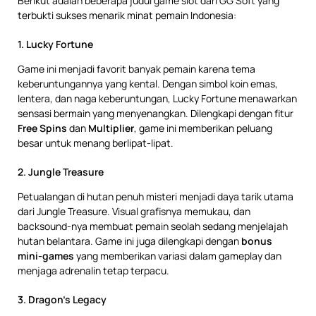
Berikut adalah beberapa judul game slot dari GG Soft yang
terbukti sukses menarik minat pemain Indonesia:
1.
Lucky Fortune
Game ini menjadi favorit banyak pemain karena tema
keberuntungannya yang kental. Dengan simbol koin emas,
lentera, dan naga keberuntungan, Lucky Fortune menawarkan
sensasi bermain yang menyenangkan. Dilengkapi dengan fitur
Free Spins
dan
Multiplier
, game ini memberikan peluang
besar untuk menang berlipat-lipat.
2.
Jungle Treasure
Petualangan di hutan penuh misteri menjadi daya tarik utama
dari Jungle Treasure. Visual grafisnya memukau, dan
backsound-nya membuat pemain seolah sedang menjelajah
hutan belantara. Game ini juga dilengkapi dengan
bonus
mini-games
yang memberikan variasi dalam gameplay dan
menjaga adrenalin tetap terpacu.
3.
Dragon’s Legacy