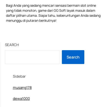
Bagi Anda yang sedang mencari sensasi bermain slot online
yang tidak monoton, game dari GG Soft layak masuk dalam
daftar pilihan utama. Siapa tahu, keberuntungan Anda sedang
menunggu di putaran berikutnya!
SEARCH
Search
Sidebar
musang178
dewa1000