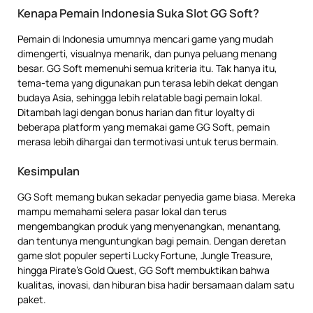
Kenapa Pemain Indonesia Suka Slot GG Soft?
Pemain di Indonesia umumnya mencari game yang mudah
dimengerti, visualnya menarik, dan punya peluang menang
besar. GG Soft memenuhi semua kriteria itu. Tak hanya itu,
tema-tema yang digunakan pun terasa lebih dekat dengan
budaya Asia, sehingga lebih relatable bagi pemain lokal.
Ditambah lagi dengan bonus harian dan fitur loyalty di
beberapa platform yang memakai game GG Soft, pemain
merasa lebih dihargai dan termotivasi untuk terus bermain.
Kesimpulan
GG Soft memang bukan sekadar penyedia game biasa. Mereka
mampu memahami selera pasar lokal dan terus
mengembangkan produk yang menyenangkan, menantang,
dan tentunya menguntungkan bagi pemain. Dengan deretan
game slot populer seperti Lucky Fortune, Jungle Treasure,
hingga Pirate’s Gold Quest, GG Soft membuktikan bahwa
kualitas, inovasi, dan hiburan bisa hadir bersamaan dalam satu
paket.