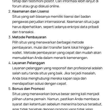
tetap dan testimoni positif. Cari informasi lebih lanjut di
forum atau grup diskusi online.
Keamanan dan Lisensi
Situs yang sah biasanya memiliki lisensi dari badan
pengawas perjudian internasional. Keamanan situs juga
harus diperhatikan, seperti adanya enkripsi data pribadi
dan transaksi.
Metode Pembayaran
Pilih situs yang menawarkan berbagai metode
pembayaran, mulai dari transfer bank lokal hingga e-
wallet. Metode pembayaran yang cepat dan mudah akan
memudahkan Anda dalam menarik kemenangan.
Layanan Pelanggan
Layanan pelanggan yang responsif dan profesional adalah
salah satu tanda situs yang baik. Jika terjadi masalah,
Anda bisa menghubungi mereka kapan saja dan
mendapatkan solusi dengan cepat.
Bonus dan Promosi
Situs yang menawarkan bonus besar sering kali menjadi
pilihan utama pemain. Namun, pastikan Anda membaca
syarat dan ketentuan sebelum menerima bonus tersebut,
agar tidak terjebak dengan promosi yang tidak jelas.