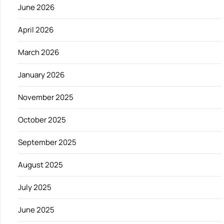
June 2026
April 2026
March 2026
January 2026
November 2025
October 2025
September 2025
August 2025
July 2025
June 2025