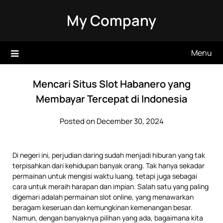
Skip
My Company
to
content
Menu
Mencari Situs Slot Habanero yang
Membayar Tercepat di Indonesia
Posted on December 30, 2024
Di negeri ini, perjudian daring sudah menjadi hiburan yang tak
terpisahkan dari kehidupan banyak orang. Tak hanya sekadar
permainan untuk mengisi waktu luang, tetapi juga sebagai
cara untuk meraih harapan dan impian. Salah satu yang paling
digemari adalah permainan slot online, yang menawarkan
beragam keseruan dan kemungkinan kemenangan besar.
Namun, dengan banyaknya pilihan yang ada, bagaimana kita