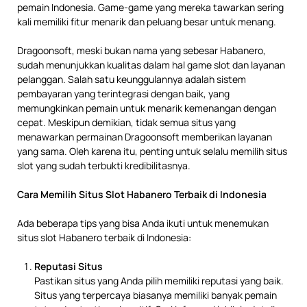
pemain Indonesia. Game-game yang mereka tawarkan sering
kali memiliki fitur menarik dan peluang besar untuk menang.
Dragoonsoft, meski bukan nama yang sebesar Habanero,
sudah menunjukkan kualitas dalam hal game slot dan layanan
pelanggan. Salah satu keunggulannya adalah sistem
pembayaran yang terintegrasi dengan baik, yang
memungkinkan pemain untuk menarik kemenangan dengan
cepat. Meskipun demikian, tidak semua situs yang
menawarkan permainan Dragoonsoft memberikan layanan
yang sama. Oleh karena itu, penting untuk selalu memilih situs
slot yang sudah terbukti kredibilitasnya.
Cara Memilih Situs Slot Habanero Terbaik di Indonesia
Ada beberapa tips yang bisa Anda ikuti untuk menemukan
situs slot Habanero terbaik di Indonesia:
Reputasi Situs
Pastikan situs yang Anda pilih memiliki reputasi yang baik.
Situs yang terpercaya biasanya memiliki banyak pemain