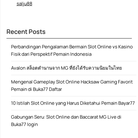
salju88
Recent Posts
Perbandingan Pengalaman Bermain Slot Online vs Kasino
Fisik dari Perspektif Pemain Indonesia
Avalon สล็อตตำนานจาก MG ที่ยังได้รับความนิยมในไทย
Mengenal Gameplay Slot Online Hacksaw Gaming Favorit
Pemain di Buka77 Daftar
10 Istilah Slot Online yang Harus Diketahui Pemain Bayar77
Gabungan Seru: Slot Online dan Baccarat MG Live di
Buka77 login