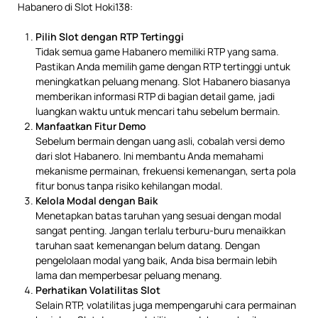
Habanero di Slot Hoki138:
Pilih Slot dengan RTP Tertinggi
Tidak semua game Habanero memiliki RTP yang sama.
Pastikan Anda memilih game dengan RTP tertinggi untuk
meningkatkan peluang menang. Slot Habanero biasanya
memberikan informasi RTP di bagian detail game, jadi
luangkan waktu untuk mencari tahu sebelum bermain.
Manfaatkan Fitur Demo
Sebelum bermain dengan uang asli, cobalah versi demo
dari slot Habanero. Ini membantu Anda memahami
mekanisme permainan, frekuensi kemenangan, serta pola
fitur bonus tanpa risiko kehilangan modal.
Kelola Modal dengan Baik
Menetapkan batas taruhan yang sesuai dengan modal
sangat penting. Jangan terlalu terburu-buru menaikkan
taruhan saat kemenangan belum datang. Dengan
pengelolaan modal yang baik, Anda bisa bermain lebih
lama dan memperbesar peluang menang.
Perhatikan Volatilitas Slot
Selain RTP, volatilitas juga mempengaruhi cara permainan