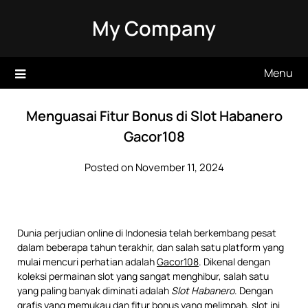
Skip
My Company
to
content
Menu
Menguasai Fitur Bonus di Slot Habanero
Gacor108
Posted on November 11, 2024
Dunia perjudian online di Indonesia telah berkembang pesat
dalam beberapa tahun terakhir, dan salah satu platform yang
mulai mencuri perhatian adalah
Gacor108
. Dikenal dengan
koleksi permainan slot yang sangat menghibur, salah satu
yang paling banyak diminati adalah
Slot Habanero
. Dengan
grafis yang memukau dan fitur bonus yang melimpah, slot ini