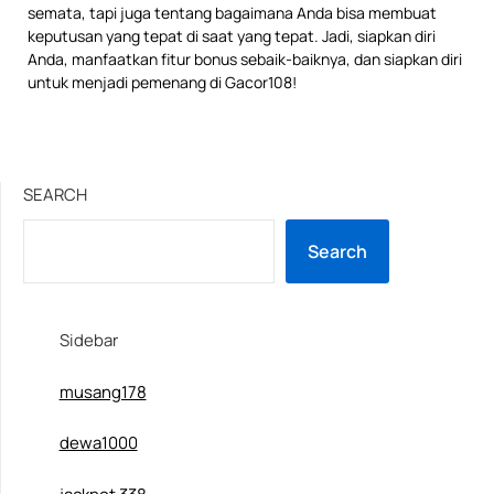
semata, tapi juga tentang bagaimana Anda bisa membuat
keputusan yang tepat di saat yang tepat. Jadi, siapkan diri
Anda, manfaatkan fitur bonus sebaik-baiknya, dan siapkan diri
untuk menjadi pemenang di Gacor108!
SEARCH
Search
Sidebar
musang178
dewa1000