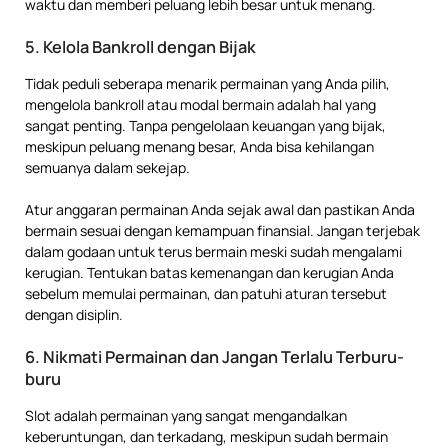
waktu dan memberi peluang lebih besar untuk menang.
5.
Kelola Bankroll dengan Bijak
Tidak peduli seberapa menarik permainan yang Anda pilih,
mengelola bankroll atau modal bermain adalah hal yang
sangat penting. Tanpa pengelolaan keuangan yang bijak,
meskipun peluang menang besar, Anda bisa kehilangan
semuanya dalam sekejap.
Atur anggaran permainan Anda sejak awal dan pastikan Anda
bermain sesuai dengan kemampuan finansial. Jangan terjebak
dalam godaan untuk terus bermain meski sudah mengalami
kerugian. Tentukan batas kemenangan dan kerugian Anda
sebelum memulai permainan, dan patuhi aturan tersebut
dengan disiplin.
6.
Nikmati Permainan dan Jangan Terlalu Terburu-
buru
Slot adalah permainan yang sangat mengandalkan
keberuntungan, dan terkadang, meskipun sudah bermain