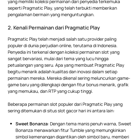
yang memiliki koleksi permainan dari penyedia terkemuka
seperti Pragmatic Play, yang telah terbukti memberikan
pengalaman bermain yang menguntungkan.
2.
Kenali Permainan dari Pragmatic Play
Pragmatic Play telah menjadi salah satu provider paling
populer di dunia perjudian online, terutama di Indonesia.
Penyedia ini terkenal dengan koleksi permainan slot yang
sangat bervariasi, mulai dari tema yang lucu hingga
petualangan yang seru. Apa yang membuat Pragmatic Play
begitu menarik adalah kualitas dan inovasi dalam setiap
permainan mereka. Mereka dikenal sering meluncurkan game-
game baru yang dilengkapi dengan fitur bonus menarik, grafik
yang memukau, dan RTP yang cukup tinggi.
Beberapa permainan slot populer dari Pragmatic Play yang
sering ditemukan di situs slot gacor hari ini antara lain:
Sweet Bonanza
: Dengan tema manis penuh warna, Sweet
Bonanza menawarkan fitur Tumble yang memungkinkan
simbol kemenangan digantikan oleh simbol baru, memberi