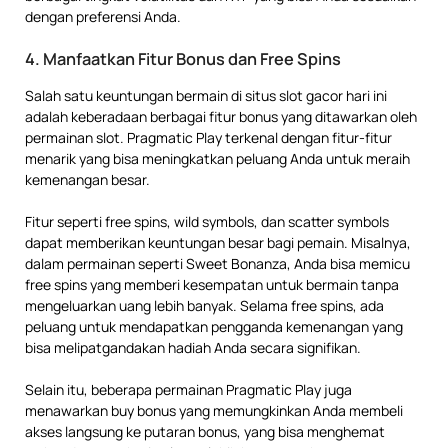
dengan preferensi Anda.
4.
Manfaatkan Fitur Bonus dan Free Spins
Salah satu keuntungan bermain di situs slot gacor hari ini
adalah keberadaan berbagai fitur bonus yang ditawarkan oleh
permainan slot. Pragmatic Play terkenal dengan fitur-fitur
menarik yang bisa meningkatkan peluang Anda untuk meraih
kemenangan besar.
Fitur seperti free spins, wild symbols, dan scatter symbols
dapat memberikan keuntungan besar bagi pemain. Misalnya,
dalam permainan seperti Sweet Bonanza, Anda bisa memicu
free spins yang memberi kesempatan untuk bermain tanpa
mengeluarkan uang lebih banyak. Selama free spins, ada
peluang untuk mendapatkan pengganda kemenangan yang
bisa melipatgandakan hadiah Anda secara signifikan.
Selain itu, beberapa permainan Pragmatic Play juga
menawarkan buy bonus yang memungkinkan Anda membeli
akses langsung ke putaran bonus, yang bisa menghemat