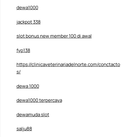
dewa1000
jackpot 338
slot bonus new member 100 di awal
fyp138
https://clinicaveterinariadelnorte.com/conctacto
s/
dewa 1000
dewa1000 terpercaya
dewamuda slot
salju88