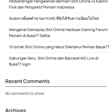
Perbandingan Pengalaman Bermain Slot Online vs Kasino
Fisik dari Perspektif Pemain Indonesia
Avalon สล็อตตำนานจาก MG ที่ยังได้รับความนิยมในไทย
Mengenal Gameplay Slot Online Hacksaw Gaming Favorit
Pemain di Buka77 Daftar
10 Istilah Slot Online yang Harus Diketahui Pemain Bayar77
Gabungan Seru: Slot Online dan Baccarat MG Live di
Buka77 login
Recent Comments
No comments to show.
Archives