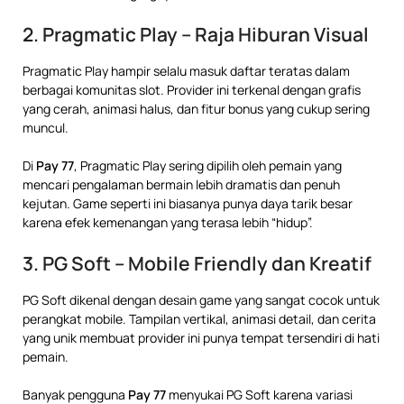
2. Pragmatic Play – Raja Hiburan Visual
Pragmatic Play hampir selalu masuk daftar teratas dalam
berbagai komunitas slot. Provider ini terkenal dengan grafis
yang cerah, animasi halus, dan fitur bonus yang cukup sering
muncul.
Di
Pay 77
, Pragmatic Play sering dipilih oleh pemain yang
mencari pengalaman bermain lebih dramatis dan penuh
kejutan. Game seperti ini biasanya punya daya tarik besar
karena efek kemenangan yang terasa lebih “hidup”.
3. PG Soft – Mobile Friendly dan Kreatif
PG Soft dikenal dengan desain game yang sangat cocok untuk
perangkat mobile. Tampilan vertikal, animasi detail, dan cerita
yang unik membuat provider ini punya tempat tersendiri di hati
pemain.
Banyak pengguna
Pay 77
menyukai PG Soft karena variasi