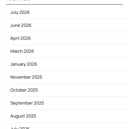
July 2026
June 2026
April 2026
March 2026
January 2026
November 2025
October 2025
September 2025
August 2025
July 2025