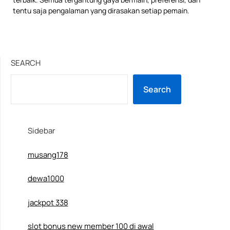
tentu saja pengalaman yang dirasakan setiap pemain.
SEARCH
Search
Sidebar
musang178
dewa1000
jackpot 338
slot bonus new member 100 di awal