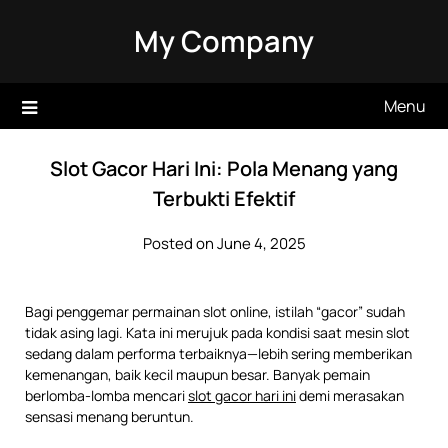
Skip
My Company
to
content
Menu
Slot Gacor Hari Ini: Pola Menang yang
Terbukti Efektif
Posted on June 4, 2025
Bagi penggemar permainan slot online, istilah “gacor” sudah
tidak asing lagi. Kata ini merujuk pada kondisi saat mesin slot
sedang dalam performa terbaiknya—lebih sering memberikan
kemenangan, baik kecil maupun besar. Banyak pemain
berlomba-lomba mencari
slot gacor hari ini
demi merasakan
sensasi menang beruntun.