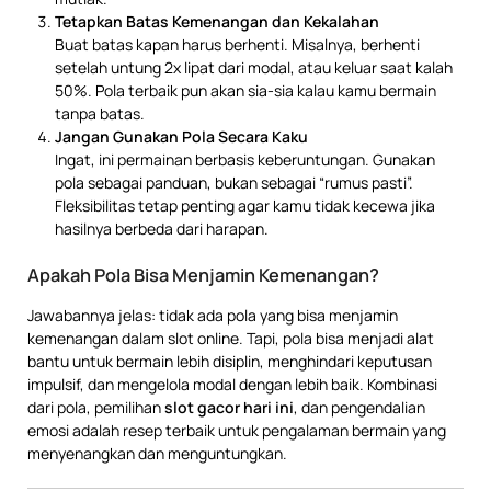
Tetapkan Batas Kemenangan dan Kekalahan
Buat batas kapan harus berhenti. Misalnya, berhenti
setelah untung 2x lipat dari modal, atau keluar saat kalah
50%. Pola terbaik pun akan sia-sia kalau kamu bermain
tanpa batas.
Jangan Gunakan Pola Secara Kaku
Ingat, ini permainan berbasis keberuntungan. Gunakan
pola sebagai panduan, bukan sebagai “rumus pasti”.
Fleksibilitas tetap penting agar kamu tidak kecewa jika
hasilnya berbeda dari harapan.
Apakah Pola Bisa Menjamin Kemenangan?
Jawabannya jelas: tidak ada pola yang bisa menjamin
kemenangan dalam slot online. Tapi, pola bisa menjadi alat
bantu untuk bermain lebih disiplin, menghindari keputusan
impulsif, dan mengelola modal dengan lebih baik. Kombinasi
dari pola, pemilihan
slot gacor hari ini
, dan pengendalian
emosi adalah resep terbaik untuk pengalaman bermain yang
menyenangkan dan menguntungkan.