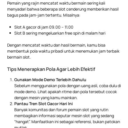
Pemain yang rajin mencatat waktu bermain sering kali
menyadari bahwa beberapa slot cenderung memberikan hasil
bagus pada jam-jam tertentu. Misalnya:
Slot A gacor di jam 09.00 – 11.00
Slot B sering mengeluarkan free spin di malam hari
Dengan mencatat waktu dan hasil bermain, kamu bisa
membentuk pola waktu pribadi untuk menemukan jam terbaik
bermain slot.
Tips Menerapkan Pola Agar Lebih Efektif
Gunakan Mode Demo Terlebih Dahulu
Sebelum menggunakan pola dengan uang asli, coba dulu di
mode demo. Lihat apakah ritme dan pola tersebut cocok
dengan mesin yang kamu mainkan.
Pantau Tren Slot Gacor Hari Ini
Banyak komunitas dan forum pemain slot yang rutin
membagikan informasi seputar mesin slot yang sedang
“hangat”. Manfaatkan ini sebagai referensi, bukan patokan
mutlak.