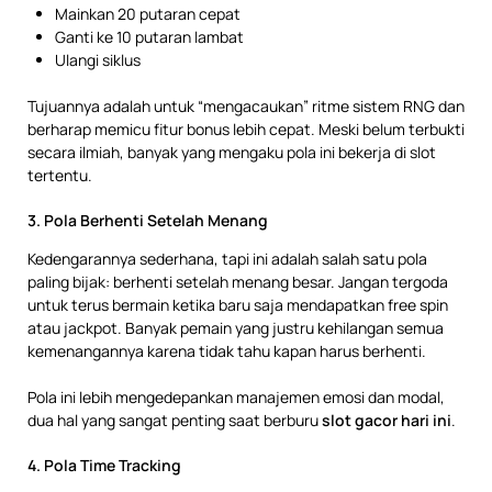
Mainkan 20 putaran cepat
Ganti ke 10 putaran lambat
Ulangi siklus
Tujuannya adalah untuk “mengacaukan” ritme sistem RNG dan
berharap memicu fitur bonus lebih cepat. Meski belum terbukti
secara ilmiah, banyak yang mengaku pola ini bekerja di slot
tertentu.
3.
Pola Berhenti Setelah Menang
Kedengarannya sederhana, tapi ini adalah salah satu pola
paling bijak: berhenti setelah menang besar. Jangan tergoda
untuk terus bermain ketika baru saja mendapatkan free spin
atau jackpot. Banyak pemain yang justru kehilangan semua
kemenangannya karena tidak tahu kapan harus berhenti.
Pola ini lebih mengedepankan manajemen emosi dan modal,
dua hal yang sangat penting saat berburu
slot gacor hari ini
.
4.
Pola Time Tracking